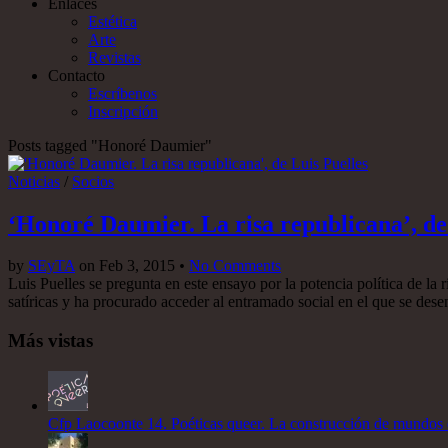
Enlaces
Estética
Arte
Revistas
Contacto
Escríbenos
Inscripción
Posts tagged "Honoré Daumier"
Noticias
/
Socios
‘Honoré Daumier. La risa republicana’, de
by
SEyTA
on
Feb 3, 2015
•
No Comments
Luis Puelles se pregunta en este ensayo por la potencia política de la r
satíricas y ha procurado acceder al entramado social en el que se desenv
Más vistas
Cfp Laocoonte 14. Poéticas queer. La construcción de mundos e i