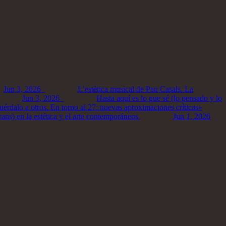
Jun 3, 2026
L’estètica musical de Pau Casals. La
Jun 3, 2026
Hasta aquí es lo que sé (lo pensado y lo
rdalo a otros. En torno al 27: nuevas aproximaciones críticas»
ans) en la estética y el arte contemporáneos
Jun 1, 2026