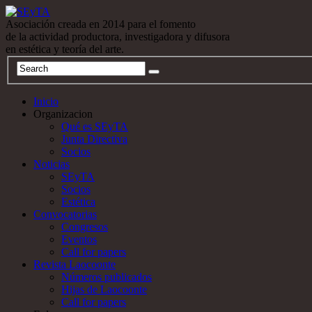
Asociación creada en 2014 para el fomento
de la actividad productora, investigadora y difusora
en estética y teoría del arte.
Inicio
Organizacion
Qué es SEyTA
Junta Directiva
Socios
Noticias
SEyTA
Socios
Estética
Convocatorias
Congresos
Eventos
Call for papers
Revista Laocoonte
Números publicados
Hijas de Laocoonte
Call for papers