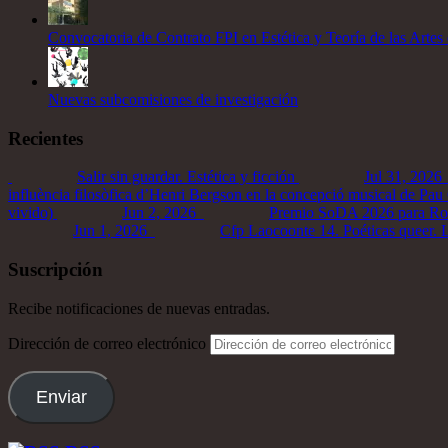
Convocatoria de Contrato FPI en Estética y Teoría de las Artes
Nuevas subcomisiones de investigación
Recientes
Salir sin guardar. Estética y ficción
Jul 31, 2026
influència filosòfica d’Henri Bergson en la concepció musical de Pau
vivido)
Jun 2, 2026
Premio SoDA 2026 para Ro
Jun 1, 2026
Cfp Laocoonte 14. Poéticas queer. La
Suscripción
Recibe notificaciones de nuevas entradas.
Dirección de correo electrónico
Enviar