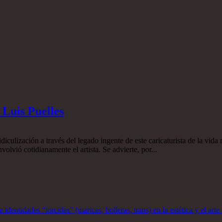
 Luis Puelles
idiculización a través del legado ingente de este caricaturista de la vid
olvió cotidianamente el artista. Se advierte, por...
dentidades “torcidas” (maricas, bolleras, trans) en la estética y el ar