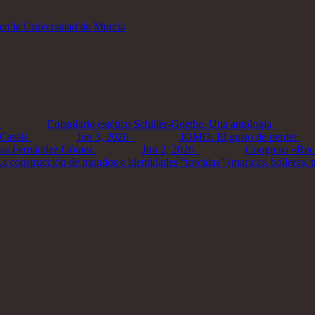
 en la Universidad de Murcia
Epistolario estético Schiller-Goethe. Una antología
 Casals
Jun 3, 2026
JOMO. El gusto de perder
sa Fernández Gómez
Jun 2, 2026
Congreso «Recué
 construcción de mundos e identidades “torcidas” (maricas, bolleras, tr