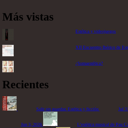
Más vistas
Estética y videojuegos
XII Encuentro Ibérico de Esté
¿Somaestética?
Recientes
Salir sin guardar. Estética y ficción
Jul 3
Jun 3, 2026
L’estètica musical de Pau C