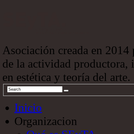
Asociación creada en 2014 
de la actividad productora, 
en estética y teoría del arte.
Inicio
Organizacion