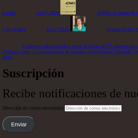
Casals
Jun 3, 2026
JOMO. El gusto de p
y lo vivido)
Jun 2, 2026
Premio SoDA 2
Congreso «Recuérdalo a otros. En torno al 27: nuevas apro
Poéticas queer. La construcción de mundos e identidades “torcidas” (ma
2026
Suscripción
Recibe notificaciones de nu
Dirección de correo electrónico
Enviar