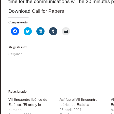
time for the communications will be 20 minutes p
Download
Call for Papers
Comparte esto:
Haz
Haz
Haz
Haz
Haz
clic
clic
clic
clic
clic
para
para
para
para
para
compartir
compartir
compartir
compartir
enviar
en
en
en
en
un
Me gusta esto:
Facebook
Twitter
LinkedIn
Tumblr
enlace
(Se
(Se
(Se
(Se
por
abre
abre
abre
abre
correo
Cargando...
en
en
en
en
electrónico
una
una
una
una
a
ventana
ventana
ventana
ventana
un
nueva)
nueva)
nueva)
nueva)
amigo
(Se
abre
en
una
ventana
nueva)
Relacionado
VII Encuentro Ibérico de
Así fue el VII Encuentro
VI
Estética: ‘El arte y lo
Ibérico de Estética
Es
humano’
26 abril, 2021
h