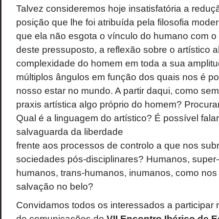
Talvez consideremos hoje insatisfatória a reduçã
posição que lhe foi atribuída pela filosofia mod
que ela não esgota o vínculo do humano com o ar
deste pressuposto, a reflexão sobre o artístico 
complexidade do homem em toda a sua amplitud
múltiplos ângulos em função dos quais nos é po
nosso estar no mundo. A partir daqui, como sem
praxis artística algo próprio do homem? Procura
Qual é a linguagem do artístico? É possível fala
salvaguarda da liberdade
frente aos processos de controlo a que nos su
sociedades pós-disciplinares? Humanos, super
humanos, trans-humanos, inumanos, como nos 
salvação no belo?
Convidamos todos os interessados a participar 
de comunicações do
VII Encontro Ibérico de E