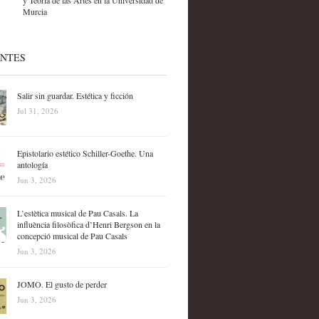
y Teoría de las Artes en la Universidad de
Murcia
ENTES
Salir sin guardar. Estética y ficción
Jul 31, 2026
Epistolario estético Schiller-Goethe. Una
antología
Jun 3, 2026
L’estètica musical de Pau Casals. La
influència filosòfica d’Henri Bergson en la
concepció musical de Pau Casals
Jun 3, 2026
JOMO. El gusto de perder
Jun 3, 2026