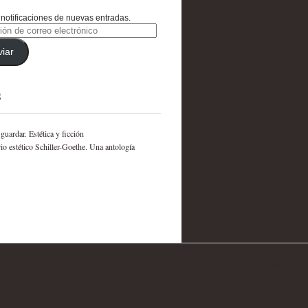
notificaciones de nuevas entradas.
ón
viar
nico
S
 guardar. Estética y ficción
rio estético Schiller-Goethe. Una antología
El golpe