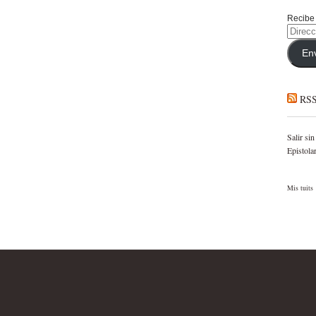
Recibe 
Direcci
de
correo
En
electró
RS
Salir sin
Epistola
Mis tuits