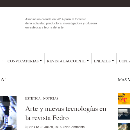
Asociación creada en 2014 para el fomento
de la actividad productora, investigadora y difusora
en estética y teoría del arte.
CONVOCATORIAS
REVISTA LAOCOONTE
ENLACES
CONT
IA"
MÁS V
ESTÉTICA
/
NOTICIAS
Arte y nuevas tecnologías en
la revista Fedro
by
on
•
SEYTA
Jul 29, 2016
No Comments