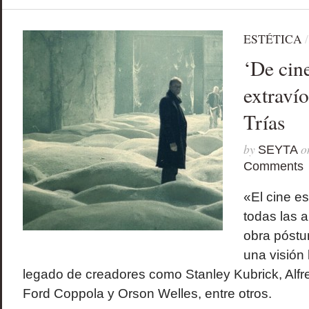
ESTÉTICA
‘De cin
extravío
Trías
by
o
SEYTA
Comments
«El cine e
todas las a
obra póstu
una visión 
legado de creadores como Stanley Kubrick, Alfr
Ford Coppola y Orson Welles, entre otros.