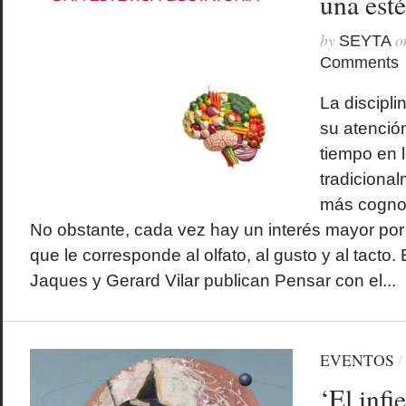
una esté
by
o
SEYTA
Comments
La discipli
su atenció
tiempo en 
tradiciona
más cognosc
No obstante, cada vez hay un interés mayor por
que le corresponde al olfato, al gusto y al tacto.
Jaques y Gerard Vilar publican Pensar con el...
EVENTOS
/
‘El infi