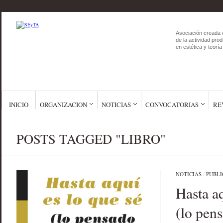
Asociación creada 
de la actividad prod
en estética y teoría 
INICIO
ORGANIZACION
NOTICIAS
CONVOCATORIAS
RE
POSTS TAGGED "LIBRO"
NOTICIAS
/
PUBLI
Hasta aq
(lo pens