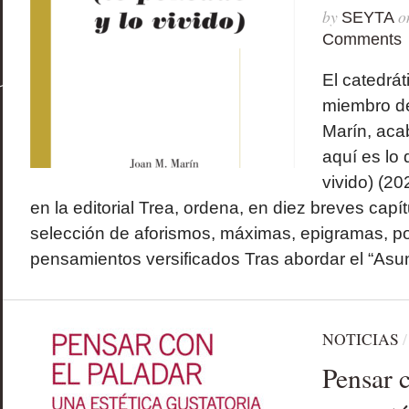
by
o
SEYTA
Comments
El catedrát
miembro de
Marín, aca
aquí es lo 
vivido) (20
en la editorial Trea, ordena, en diez breves capí
selección de aforismos, máximas, epigramas, p
pensamientos versificados Tras abordar el “Asun
NOTICIAS
Pensar c