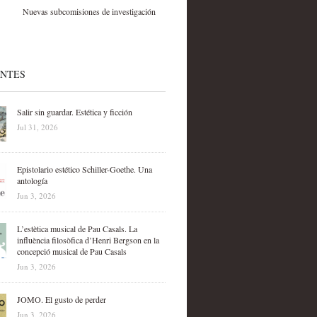
Nuevas subcomisiones de investigación
ENTES
Salir sin guardar. Estética y ficción
Jul 31, 2026
Epistolario estético Schiller-Goethe. Una
antología
Jun 3, 2026
L’estètica musical de Pau Casals. La
influència filosòfica d’Henri Bergson en la
concepció musical de Pau Casals
Jun 3, 2026
JOMO. El gusto de perder
Jun 3, 2026