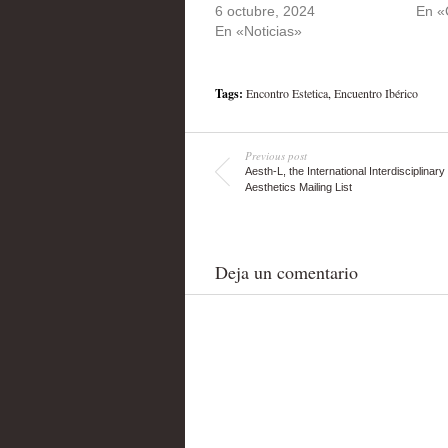
6 octubre, 2024
En «
En «Noticias»
Tags:
Encontro Estetica
,
Encuentro Ibérico
Previous post
Aesth-L, the International Interdisciplinary
Aesthetics Mailing List
Deja un comentario