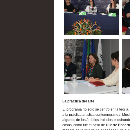
La práctica del arte
El programa no solo se centró en la teorí
a la práctica artística contemporánea. Música
algunos de los ámbitos tratados, mostrando
casos, como fue el caso de
Duarte Encarn