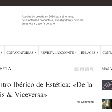
Asociación creada en 2014 para el fomento
de la actividad productora, investigadora y difusora
en estética y teoría del arte.
CONVOCATORIAS
REVISTA LAOCOONTE
ENLACES
CONT
EYTA
MÁS V
tro Ibérico de Estética: «De la
sis & Viceversa»
No Comments