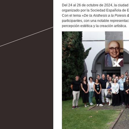
Del 24 al 26 de octubre de 2024, la ciudad
organizado por la Sociedad Española de Est
Con el lema
«De la Aisthesis a la Poiesis 
participantes, con una notable representac
percepción estética y la creación artística.