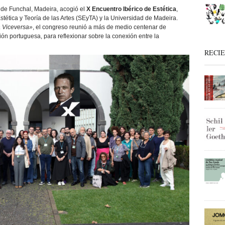
 de Funchal, Madeira, acogió el
X Encuentro Ibérico de Estética
,
ética y Teoría de las Artes (SEyTA) y la Universidad de Madeira.
& Viceversa»
, el congreso reunió a más de medio centenar de
ión portuguesa, para reflexionar sobre la conexión entre la
RECI