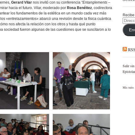
iernes,
Gerard Vilar
nos invitó con su conferencia
“Entanglements –
mirar hacia el futuro. Vilar, moderado por
Rosa Benéitez
, codirectora
antear los fundamentos de la estética en un mundo cada vez más
Recibe 
 los «entrelazamientos» abarcó una revisión desde la física cuántica
Direcci
de
cómo nos afecta la relación con los otros y hasta qué punto
correo
 sociedad fueron algunas de las cuestiones que se suscitaron a lo
En
electró
RS
Salir sin
Epistola
Mis tuits