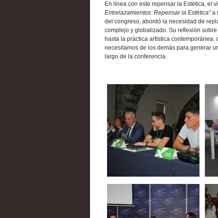
En línea con este repensar la Estética, el v
Entrelazamientos: Repensar la Estética”
a 
del congreso, abordó la necesidad de repl
complejo y globalizado. Su reflexión sobre
hasta la práctica artística contemporánea: 
necesitamos de los demás para generar una
largo de la conferencia.