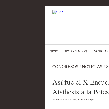
INICIO
ORGANIZACION
NOTICIAS
CONGRESOS
/
NOTICIAS
/
S
Así fue el X Encuen
Aisthesis a la Poie
by
on
•
SEYTA
Dic 10, 2024
7:12 pm