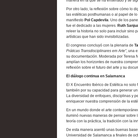
manera en la que se ha enseñado y se sigue
Por otro lado, la reflexión sobre cómo lo d
las estéticas posthumanas o al papel de lo 
manifiesto
Pol Capdevila
. Uno de los pane
fue el dedicado a las mujeres.
Ruth Sanjua
releer la historia no solo para incluir sino
artísticas que han sido invisibilizadas.
El congreso concluyó con la plenaria de
Ta
Práticas Transdisciplinares em Arte”
, una e
su documentación. Moderada por Teresa Nor
amplían los horizontes de nuestra compre
reflexión sobre el futuro del arte y su doc
El diálogo continua en Salamanca
El X Encuentro Ibérico de Estética no solo 
también por su capacidad para generar un d
La diversidad de enfoques, disciplinas y pe
enriquecer nuestra comprensión de la estét
En un mundo donde el arte contemporáneo 
iluminó nuevas maneras de pensar sobre la 
teoría con la práctica, la tradición con la in
De esta manera asentó unas buenas bases q
Universidad de Salamanca a finales de oct