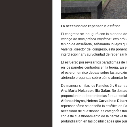
La necesidad de repensar la estética
El congreso se inauguró con la plenaria d
esboço de uma prática empírica”
, exploró 
tenido de enseñarla, señalando lo lejos qu
Valente, director del congreso, esta ponen
interdisciplinar y su voluntad de repensar 
El esfuerzo por revisar los paradigmas de l
en los paneles centrados en la teoría. En e
ofrecieron un rico debate sobre las apro
abriendo preguntas sobre cómo abordar lo e
De manera similar, los Paneles 5 y 6 centr
Ana María Nolasco
o
Ilia Galán
. Se desta
proporcionando herramientas fundamentales
Alfonso Hoyos, Helena Carvalho
o
Ricard
repensar cómo se enseña la estética en Fac
necesidad de cuestionar las categorías tradi
con este cuestionamiento de la narrativa tr
profundizaron en las posibilidades que pue