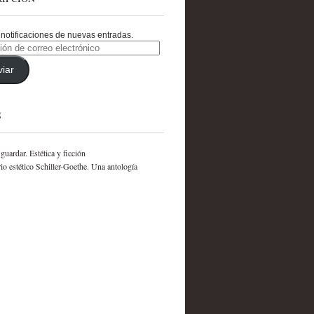
notificaciones de nuevas entradas.
ón
viar
nico
S
 guardar. Estética y ficción
rio estético Schiller-Goethe. Una antología