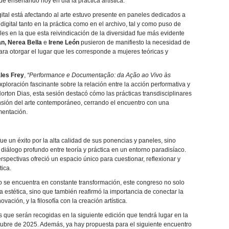
 enseñando hoy en día la práctica artística.
igital está afectando al arte estuvo presente en paneles dedicados a
digital tanto en la práctica como en el archivo, tal y como puso de
les en la que esta reivindicación de la diversidad fue más evidente
n, Nerea Bella
e
Irene León
pusieron de manifiesto la necesidad de
 para otorgar el lugar que les corresponde a mujeres teóricas y
les Frey
,
“Performance e Documentação: da Ação ao Vivo às
xploración fascinante sobre la relación entre la acción performativa y
ton Dias, esta sesión destacó cómo las prácticas transdisciplinares
nsión del arte contemporáneo, cerrando el encuentro con una
umentación.
fue un éxito por la alta calidad de sus ponencias y paneles, sino
iálogo profundo entre teoría y práctica en un entorno paradisíaco.
rspectivas ofreció un espacio único para cuestionar, reflexionar y
ica.
se encuentra en constante transformación, este congreso no solo
estética, sino que también reafirmó la importancia de conectar la
novación, y la filosofía con la creación artística.
ue serán recogidas en la siguiente edición que tendrá lugar en la
ubre de 2025. Además, ya hay propuesta para el siguiente encuentro