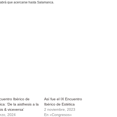
 habrá que acercarse hasta Salamanca.
ico
a
cuentro Ibérico de
Así fue el IX Encuentro
ica: ‘De la aisthesis a la
Ibérico de Estética
is & viceversa’
2 noviembre, 2023
rzo, 2024
En «Congresos»