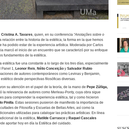
e
Cristina A. Tavares
, quien, en su conferencia
“Anotações sobre o
la relación entre la historia de la estética, la forma en la que hemos
e ha podido estar de la experiencia artística. Moderada por Carlos
cia marcó el inicio de un encuentro que se caracterizó por su enfoque
los fundamentos de la estética.
a estética fue una constante a lo largo de los tres días, especialmente
l Panel 1,
Leonor Reis
,
Nélio Conceição
y
Salvador Rubio
ximaciones de autores contemporáneos como Levinas y Benjamin,
stético desde perspectivas filosóficas diversas.
aron su atención en el papel de la teoría, de la mano de
Pepe Zúñiga,
có la relevancia de autores como Merleau-Ponty, cuya obra sigue
 para comprender la experiencia estética, tal y como hicieron
o Pinilla
. Estas sesiones pusieron de manifiesto la importancia de
ultades de Filosofía y Escuelas de Bellas Artes, así como la
cionales utilizadas para catalogar las prácticas artísticas. En línea
adicional de la estética,
Matilde Carrasco
y
Raquel Cascales
de aportar hoy en día la Estética del cuidado.
SUSCR