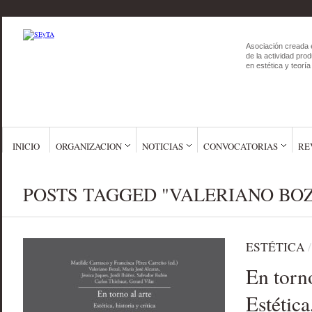
Asociación creada 
de la actividad prod
en estética y teoría 
INICIO
ORGANIZACION
NOTICIAS
CONVOCATORIAS
RE
POSTS TAGGED "VALERIANO BO
ESTÉTICA
En torno
Estética