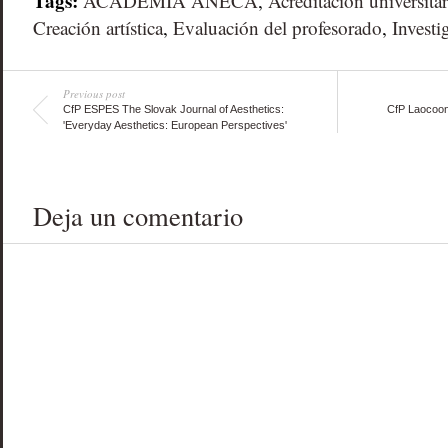
Tags:
ACADEMIA ANECA
,
Acreditación universitar
Creación artística
,
Evaluación del profesorado
,
Investi
Previous post
CfP ESPES The Slovak Journal of Aesthetics:
CfP Laocoont
'Everyday Aesthetics: European Perspectives'
Deja un comentario