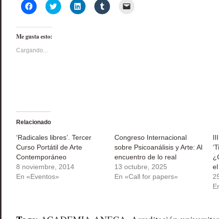
Haz
Haz
Haz
Haz
Haz
clic
clic
clic
clic
clic
para
para
para
para
para
compartir
compartir
compartir
compartir
enviar
en
en
en
en
un
Me gusta esto:
Facebook
Twitter
LinkedIn
Tumblr
enlace
(Se
(Se
(Se
(Se
por
abre
abre
abre
abre
correo
Cargando...
en
en
en
en
electrónico
una
una
una
una
a
ventana
ventana
ventana
ventana
un
nueva)
nueva)
nueva)
nueva)
amigo
(Se
abre
en
una
ventana
nueva)
Relacionado
‘Radicales libres’. Tercer
Congreso Internacional
II
Curso Portátil de Arte
sobre Psicoanálisis y Arte: Al
‘T
Contemporáneo
encuentro de lo real
¿Q
8 noviembre, 2014
13 octubre, 2025
el
En «Eventos»
En «Call for papers»
2
E