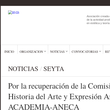
Asociación creada 
de la actividad prod
en estética y teoría 
INICIO
ORGANIZACION
NOTICIAS
CONVOCATORIAS
RE
NOTICIAS
/
SEYTA
Por la recuperación de la Comis
Historia del Arte y Expresión Ar
ACADEMIA-ANECA