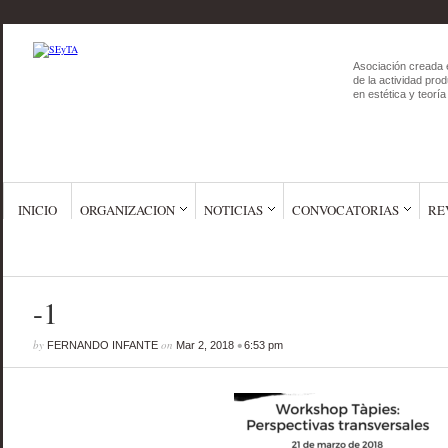
Asociación creada 
de la actividad prod
en estética y teoría 
INICIO
ORGANIZACION
NOTICIAS
CONVOCATORIAS
RE
-1
by
on
•
FERNANDO INFANTE
Mar 2, 2018
6:53 pm