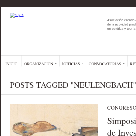
Asociación creada 
de la actividad prod
en estética y teoría 
INICIO
ORGANIZACION
NOTICIAS
CONVOCATORIAS
RE
POSTS TAGGED "NEULENGBACH
CONGRESO
Simposi
de Inve