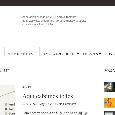
Asociación creada en 2014 para el fomento
de la actividad productora, investigadora y difusora
en estética y teoría del arte.
CONVOCATORIAS
REVISTA LAOCOONTE
ENLACES
CONT
CIO"
MÁS V
SEYTA
Aquí cabemos todos
by
on
•
SEYTA
May 19, 2014
No Comments
Para hacerte socio/a de SEyTA entra en aquí y