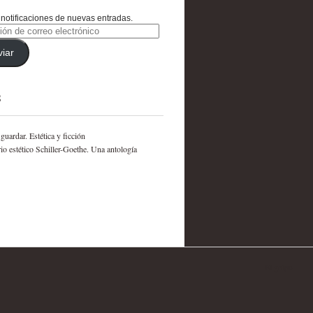
notificaciones de nuevas entradas.
ón
viar
nico
S
 guardar. Estética y ficción
rio estético Schiller-Goethe. Una antología
El golpe