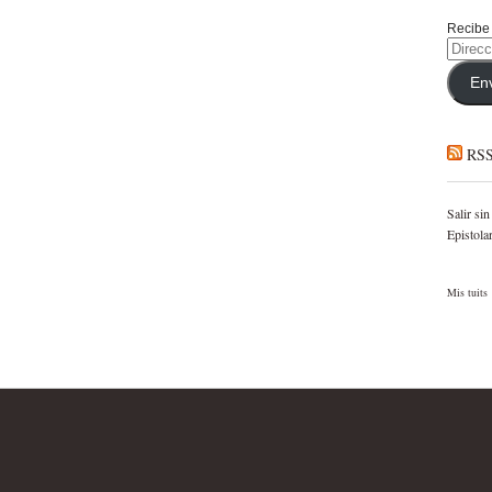
Recibe 
Direcci
de
correo
En
electró
RS
Salir sin
Epistola
Mis tuits