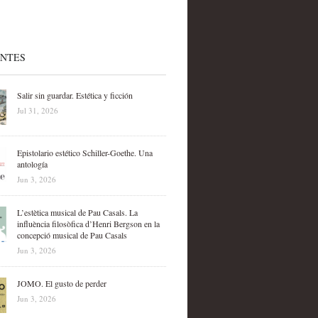
ENTES
Salir sin guardar. Estética y ficción
Jul 31, 2026
Epistolario estético Schiller-Goethe. Una
antología
Jun 3, 2026
L’estètica musical de Pau Casals. La
influència filosòfica d’Henri Bergson en la
concepció musical de Pau Casals
Jun 3, 2026
JOMO. El gusto de perder
Jun 3, 2026