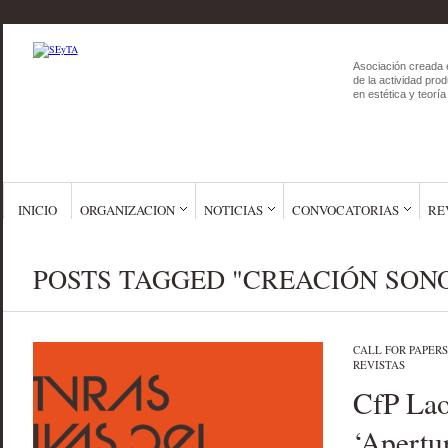
Asociación creada 
de la actividad prod
en estética y teoría 
INICIO
ORGANIZACION
NOTICIAS
CONVOCATORIAS
RE
POSTS TAGGED "CREACIÓN SON
CALL FOR PAPERS
REVISTAS
CfP Lao
‘Apertu