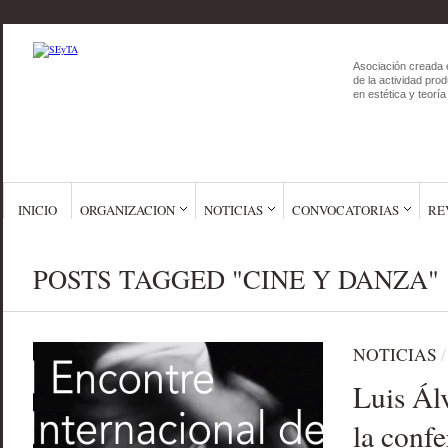
Asociación creada 
de la actividad prod
en estética y teoría 
INICIO
ORGANIZACION
NOTICIAS
CONVOCATORIAS
RE
POSTS TAGGED "CINE Y DANZA"
NOTICIAS
Luis Ál
la confe