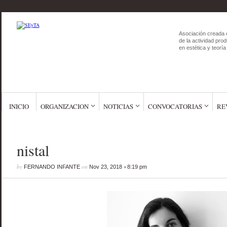
Asociación creada 
de la actividad prod
en estética y teoría 
INICIO
ORGANIZACION
NOTICIAS
CONVOCATORIAS
RE
nistal
by
on
•
FERNANDO INFANTE
Nov 23, 2018
8:19 pm