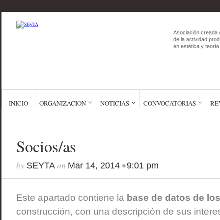
Asociación creada 
de la actividad prod
en estética y teoría 
INICIO
ORGANIZACION
NOTICIAS
CONVOCATORIAS
RE
Socios/as
by
on
•
SEYTA
Mar 14, 2014
9:01 pm
Este apartado contiene la
base de datos de lo
construcción, con una descripción de sus intere