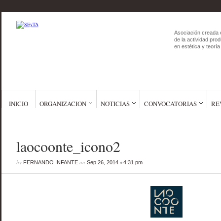
Asociación creada 
de la actividad prod
en estética y teoría 
INICIO
ORGANIZACION
NOTICIAS
CONVOCATORIAS
RE
laocoonte_icono2
by
on
•
FERNANDO INFANTE
Sep 26, 2014
4:31 pm