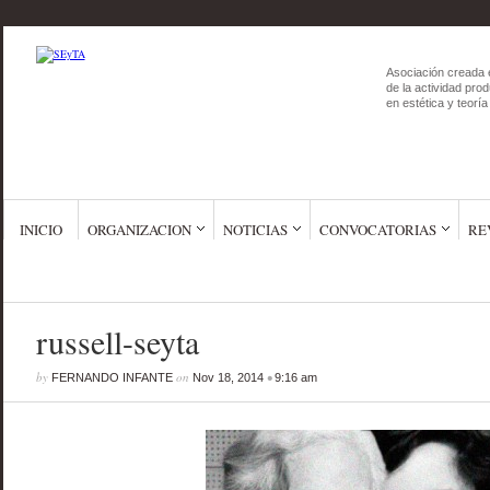
Asociación creada 
de la actividad prod
en estética y teoría 
INICIO
ORGANIZACION
NOTICIAS
CONVOCATORIAS
RE
russell-seyta
by
on
•
FERNANDO INFANTE
Nov 18, 2014
9:16 am