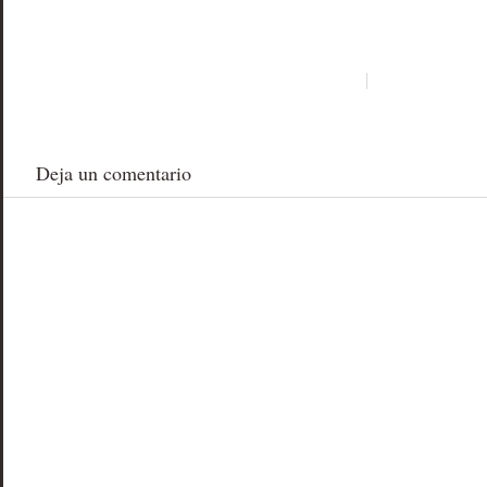
abre
en
una
ventana
nueva)
Deja un comentario