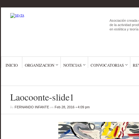
Asociación creada 
de la actividad prod
en estética y teoría 
INICIO
ORGANIZACION
NOTICIAS
CONVOCATORIAS
RE
Laocoonte-slide1
by
on
•
FERNANDO INFANTE
Feb 28, 2016
4:09 pm