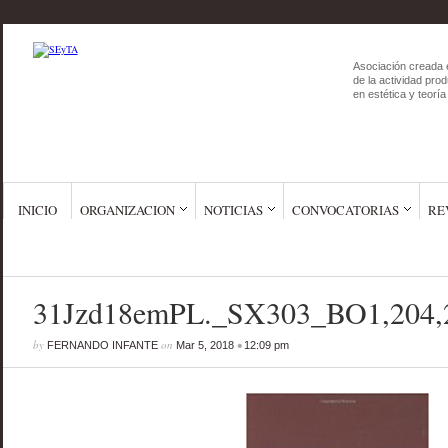
Asociación creada 
de la actividad prod
en estética y teoría 
INICIO
ORGANIZACION
NOTICIAS
CONVOCATORIAS
RE
31Jzd18emPL._SX303_BO1,204,
by
on
•
FERNANDO INFANTE
Mar 5, 2018
12:09 pm