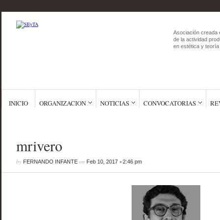
Asociación creada 
de la actividad prod
en estética y teoría 
INICIO
ORGANIZACION
NOTICIAS
CONVOCATORIAS
RE
mrivero
by
on
•
FERNANDO INFANTE
Feb 10, 2017
2:46 pm