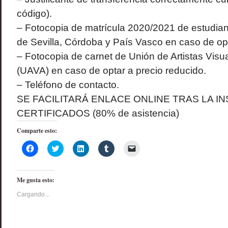
código).
– Fotocopia de matrícula 2020/2021 de estudian
de Sevilla, Córdoba y País Vasco en caso de opt
– Fotocopia de carnet de Unión de Artistas Visu
(UAVA) en caso de optar a precio reducido.
– Teléfono de contacto.
SE FACILITARÁ ENLACE ONLINE TRAS LA I
CERTIFICADOS (80% de asistencia)
Comparte esto:
Haz
Haz
Haz
Haz
Haz
clic
clic
clic
clic
clic
para
para
para
para
para
compartir
compartir
compartir
compartir
enviar
en
en
en
en
un
Me gusta esto:
Facebook
Twitter
LinkedIn
Tumblr
enlace
(Se
(Se
(Se
(Se
por
abre
abre
abre
abre
correo
Cargando...
en
en
en
en
electrónico
una
una
una
una
a
ventana
ventana
ventana
ventana
un
nueva)
nueva)
nueva)
nueva)
amigo
(Se