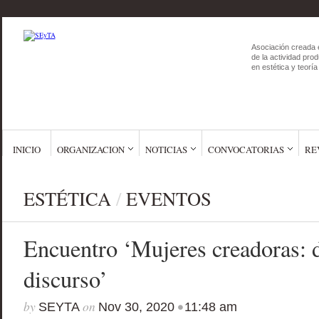
Asociación creada 
de la actividad prod
en estética y teoría 
INICIO
ORGANIZACION
NOTICIAS
CONVOCATORIAS
RE
ESTÉTICA
/
EVENTOS
Encuentro ‘Mujeres creadoras: d
discurso’
by
on
•
SEYTA
Nov 30, 2020
11:48 am