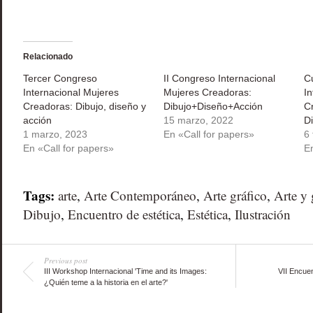
abre
en
una
ventana
nueva)
Relacionado
Tercer Congreso
II Congreso Internacional
C
Internacional Mujeres
Mujeres Creadoras:
I
Creadoras: Dibujo, diseño y
Dibujo+Diseño+Acción
C
acción
15 marzo, 2022
D
1 marzo, 2023
En «Call for papers»
6
En «Call for papers»
E
Tags:
arte
,
Arte Contemporáneo
,
Arte gráfico
,
Arte y
Dibujo
,
Encuentro de estética
,
Estética
,
Ilustración
Previous post
III Workshop Internacional 'Time and its Images:
VII Encuent
¿Quién teme a la historia en el arte?'