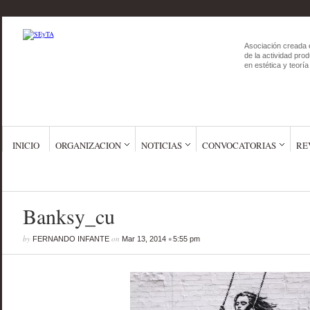
Asociación creada 
de la actividad prod
en estética y teoría 
INICIO
ORGANIZACION
NOTICIAS
CONVOCATORIAS
RE
Banksy_cu
by
on
•
FERNANDO INFANTE
Mar 13, 2014
5:55 pm